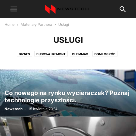
Home
Materiały Partnera
Usługi
USŁUGI
BIZNES
BUDOWA I REMONT
CHEMMAX
DOM I OGRÓD
ELECTROLUX
GASTRONOMIA
NIERUCHOMOŚCI
POZOSTAŁE
SPORT
TRANSPORT
USŁUGI
WORKFLOW
ZIOŁA LECZNICZE
Co nowego na rynku wycieraczek? Poznaj
technologie przyszłości.
Newstech
-
15 kwietnia 2024