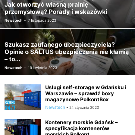
Jak otworzyć własną pralnię
przemysłową? Porady i wskazówki
Newstech
-
7 listopada 2023
Szukasz zaufanego ubezpieczyciela?
Opinie o SALTUS ubezpieczenia nie kłamią
– to...
Newstech
-
19 kwietnia 2023
Usługi self-storage w Gdańsku i
Warszawie – sprawdź boxy
magazynowe PolkontBox
Newstech
-
24 stycznia 2023
Kontenery morskie Gdańsk –
specyfikacja kontenerów
morskich Polkont