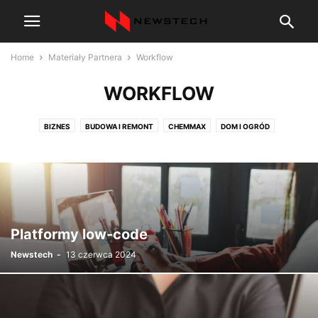
Home
Materiały Partnera
Workflow
WORKFLOW
BIZNES
BUDOWA I REMONT
CHEMMAX
DOM I OGRÓD
ELECTROLUX
GASTRONOMIA
NIERUCHOMOŚCI
POZOSTAŁE
SPORT
TRANSPORT
USŁUGI
WORKFLOW
ZIOŁA LECZNICZE
Platformy low-code
Newstech
-
13 czerwca 2024