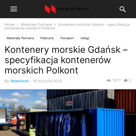
Home
Materiały Partnera
Kontenery morskie Gdańsk – specyfikacja
kontenerów morskich Polkont
Materiały Partnera
Polecane
Transport
Usługi
Kontenery morskie Gdańsk –
specyfikacja kontenerów
morskich Polkont
1077
0
By
Newstech
-
18 stycznia 2023