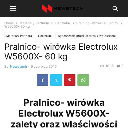
Home
Materiały Partnera
Electrolux
Pralnico- wirówka Electrolux
W5600X- 60 kg
Materiały Partnera
Electrolux
Wyposażenie pralni Electrolux Professional
Pralnico- wirówka Electrolux
W5600X- 60 kg
1035
0
By
Newstech
-
9 czerwca 2016
Pralnico- wirówka
Electrolux W5600X-
zalety oraz właściwości