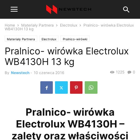
Home
Materiały Partnera
Electrolux
Pralnico- wirówka Electrolux
WB4130H 13 kg
Materiały Partnera
Electrolux
Pralnico-wirówki
Pralnico- wirówka Electrolux
Wyposażenie pralni Electrolux Professional
WB4130H 13 kg
1225
0
By
Newstech
-
10 czerwca 2016
Pralnico- wirówka
Electrolux WB4130H –
zalety oraz właściwości