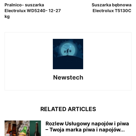
Pralnico- suszarka
Suszarka bębnowa
Electrolux WD5240- 12-27
Electrolux T5130C
kg
Newstech
RELATED ARTICLES
Rozlew Usługowy napojów i piwa
– Twoja marka piwa i napojów...