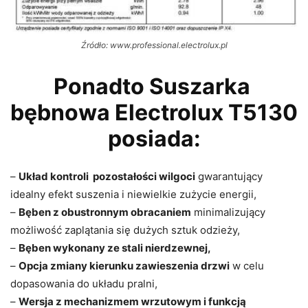
Źródło: www.professional.electrolux.pl
Ponadto Suszarka
bębnowa Electrolux T5130
posiada:
–
Układ kontroli pozostałości wilgoci
gwarantujący
idealny efekt suszenia i niewielkie zużycie energii,
–
Bęben z obustronnym obracaniem
minimalizujący
możliwość zaplątania się dużych sztuk odzieży,
–
Bęben wykonany ze stali nierdzewnej,
–
Opcja zmiany kierunku zawieszenia drzwi
w celu
dopasowania do układu pralni,
–
Wersja z mechanizmem wrzutowym i funkcją