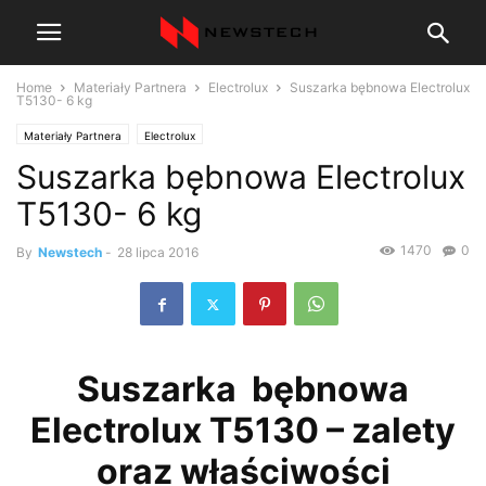
Home
Materiały Partnera
Electrolux
Suszarka bębnowa Electrolux
T5130- 6 kg
Materiały Partnera
Electrolux
Suszarka bębnowa Electrolux
T5130- 6 kg
1470
0
By
Newstech
-
28 lipca 2016
Suszarka bębnowa
Electrolux T5130 – zalety
oraz właściwości