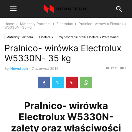
Home
Materiały Partnera
Electrolux
Pralnico- wirówka Electrolux
W5330N- 35 kg
Materiały Partnera
Electrolux
Wyposażenie pralni Electrolux Professional
Pralnico- wirówka Electrolux
W5330N- 35 kg
896
0
By
Newstech
-
7 czerwca 2016
Pralnico- wirówka
Electrolux W5330N-
zalety oraz właściwości