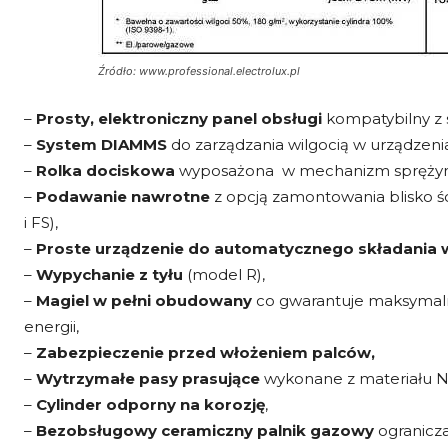
Źródło: www.professional.electrolux.pl
–
Prosty, elektroniczny panel obsługi
kompatybilny z
–
System DIAMMS
do zarządzania wilgocią w urządzeni
–
Rolka dociskowa
wyposażona w mechanizm sprężynow
–
Podawanie nawrotne
z opcją zamontowania blisko ś
i FS),
–
Proste urządzenie do automatycznego składania
–
Wypychanie z tyłu
(model R),
–
Magiel w pełni obudowany
co gwarantuje maksymaln
energii,
–
Zabezpieczenie przed włożeniem palców,
–
Wytrzymałe pasy prasujące
wykonane z materiału 
–
Cylinder odporny na korozję
,
–
Bezobsługowy ceramiczny palnik gazowy
ogranicza