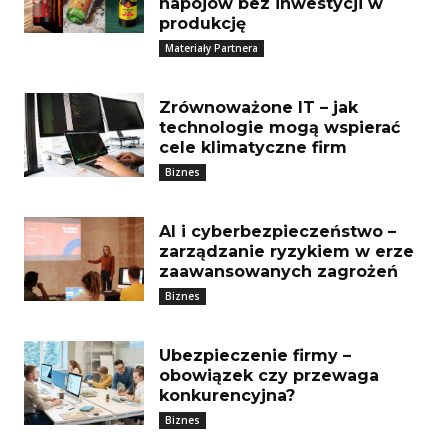
napojów bez inwestycji w
produkcję
Materiały Partnera
Zrównoważone IT – jak
technologie mogą wspierać
cele klimatyczne firm
Biznes
AI i cyberbezpieczeństwo –
zarządzanie ryzykiem w erze
zaawansowanych zagrożeń
Biznes
Ubezpieczenie firmy –
obowiązek czy przewaga
konkurencyjna?
Biznes