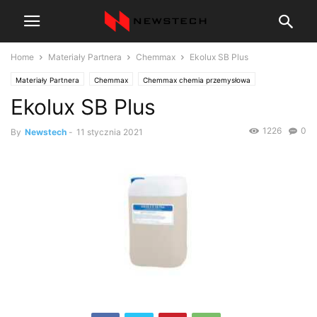
Home
Materiały Partnera
Chemmax
Ekolux SB Plus
Materiały Partnera
Chemmax
Chemmax chemia przemysłowa
Ekolux SB Plus
1226
0
By
Newstech
-
11 stycznia 2021