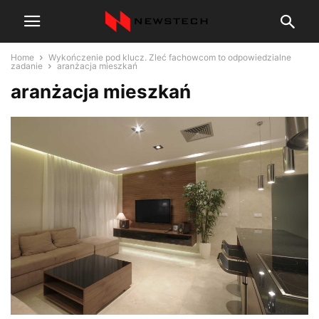
Home
Wykończenie pod klucz. Zleć fachowcom to odpowiedzialne
zadanie
aranżacja mieszkań
aranżacja mieszkań