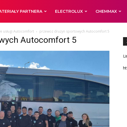
ATERIAŁY PARTNERA
ELECTROLUX
CHEMMAX
 usługi Autocomfort
przewoz druzyn sportowych Autocomfort 5
owych Autocomfort 5
Li
ht