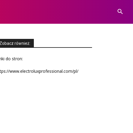
Zobacz również:
nki do stron:
tps://www.electroluxprofessional.com/pl/