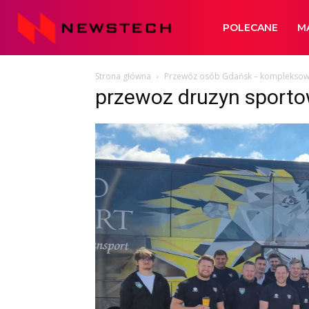
Newstech
POLECANE
M
Strona główna
Przewóz osób Gdańsk – kompleksowe
przewoz druzyn sport