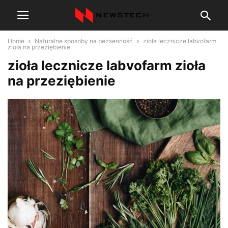
Home
Naturalne sposoby na bezsenność
zioła lecznicze labvofarm
zioła na przeziębienie
zioła lecznicze labvofarm zioła
na przeziębienie