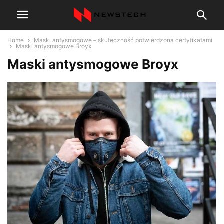
Home
Maski antysmogowe – skuteczność potwierdzona certyfikatami
Maski antysmogowe Broyx
Maski antysmogowe Broyx