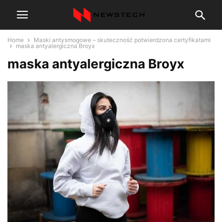
Home
Maski antysmogowe – skuteczność potwierdzona certyfikatami
maska antyalergiczna Broyx
maska antyalergiczna Broyx