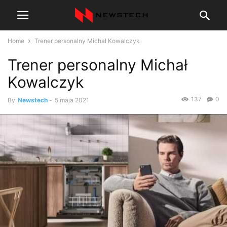
Home
Trener personalny Michał Kowalczyk
Trener personalny Michał
Kowalczyk
137
0
By
Newstech
-
5 maja 2021