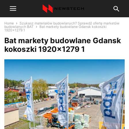
Home
Szukasz materiałów budowlanych? Sprawdź ofertę marketów
budowlanych BAT
Bat markety budowlane Gdansk kokoszki
1920x1279 1
Bat markety budowlane Gdansk
kokoszki 1920×1279 1