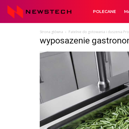
Newstech
POLECANE
M
Strona główna
Patelnie do gotowania i duszenia Pr
wyposazenie gastronom