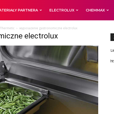
ATERIAŁY PARTNERA
ELECTROLUX
CHEMMAX
oThermetic
wyposazenie gastronomiczne electrolux
iczne electrolux
Li
ht