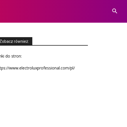
Zobacz również:
nki do stron:
tps://www.electroluxprofessional.com/pl/