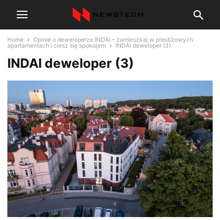
Home
Opinie o deweloperze INDAI – zamieszkaj w prestiżowych
apartamentach i ciesz się spokojem
INDAI deweloper (3)
INDAI deweloper (3)