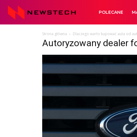
Newstech
POLECANE
M
Strona główna
Dlaczego warto kupować auta od au
Autoryzowany dealer f