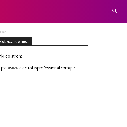
ańsk
Zobacz również:
nki do stron:
tps://www.electroluxprofessional.com/pl/