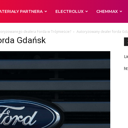
ATERIAŁY PARTNERA
ELECTROLUX
CHEMMAX
toryzowanego dealera Forda w Trójmieście?
Autoryzowany dealer forda Gd
orda Gdańsk
Li
ht